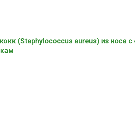
окк (Staphylococcus aureus) из носа 
икам