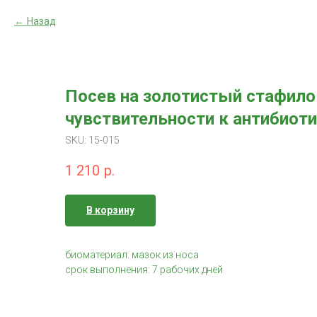
Назад
Посев на золотистый стафилок
чувствительности к антибиот
SKU:
15-015
1 210
р.
В корзину
биоматериал: мазок из носа
срок выполнения: 7 рабочих дней