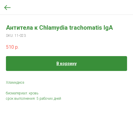
Антитела к Chlamydia trachomatis IgА
SKU:
11-023
510
р.
В корзину
Хламидиоз
биоматериал: кровь
срок выполнения: 5 рабочих дней