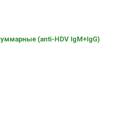
 суммарные (anti-HDV IgM+IgG)