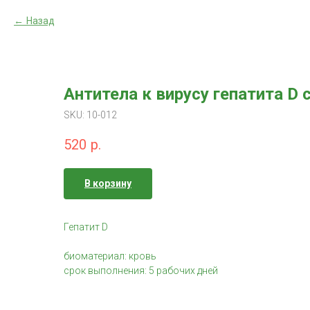
Назад
Антитела к вирусу гепатита D
SKU:
10-012
520
р.
В корзину
Гепатит D
биоматериал: кровь
срок выполнения: 5 рабочих дней