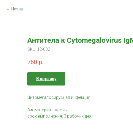
Назад
Антитела к Cytomegalovirus IgM
SKU:
12-002
760
р.
В корзину
Цитомегаловирусная инфекция
биоматериал: кровь
срок выполнения: 3 рабочих дня