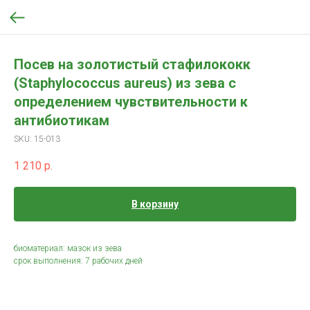
Посев на золотистый стафилококк
(Staphylococcus aureus) из зева с
определением чувствительности к
антибиотикам
SKU:
15-013
1 210
р.
В корзину
биоматериал: мазок из зева
срок выполнения: 7 рабочих дней