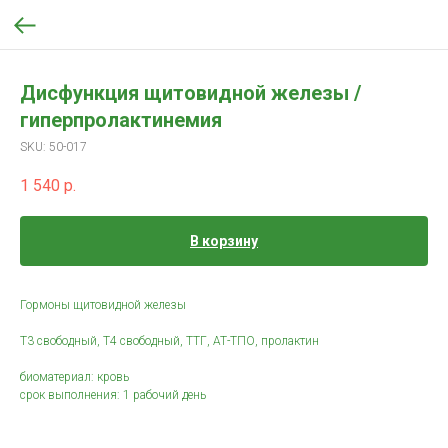
Дисфункция щитовидной железы /
гиперпролактинемия
SKU:
50-017
1 540
р.
В корзину
Гормоны щитовидной железы
Т3 свободный, Т4 свободный, ТТГ, АТ-ТПО, пролактин
биоматериал: кровь
срок выполнения: 1 рабочий день