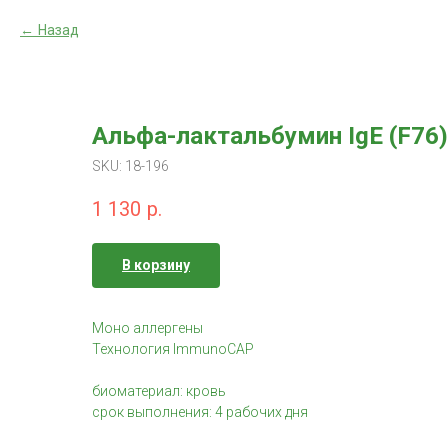
Назад
Альфа-лактальбумин IgE (F76)
SKU:
18-196
1 130
р.
В корзину
Моно аллергены
Технология ImmunoCAP
биоматериал: кровь
срок выполнения: 4 рабочих дня