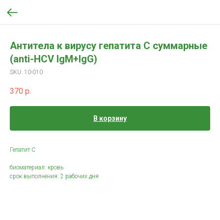
Антитела к вирусу гепатита С суммарные
(anti-HCV IgM+IgG)
SKU:
10-010
370
р.
В корзину
Гепатит C
биоматериал: кровь
срок выполнения: 2 рабочих дня