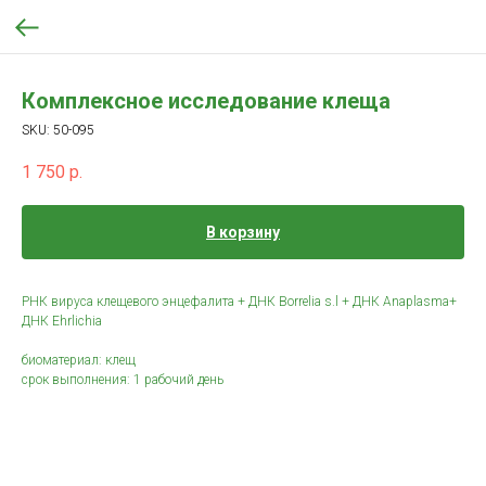
Комплексное исследование клеща
SKU:
50-095
1 750
р.
В корзину
РНК вируса клещевого энцефалита + ДНК Borrelia s.l + ДНК Anaplasma+
ДНК Ehrlichia
биоматериал: клещ
срок выполнения: 1 рабочий день