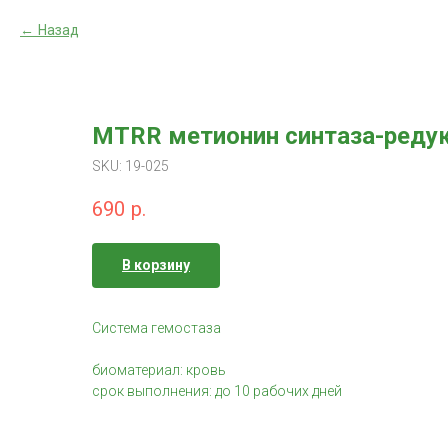
Назад
MTRR метионин синтаза-реду
SKU:
19-025
690
р.
В корзину
Система гемостаза
биоматериал: кровь
срок выполнения: до 10 рабочих дней