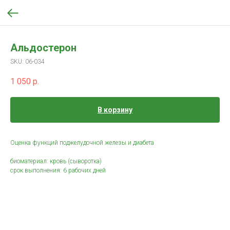
Альдостерон
SKU:
06-034
1 050
р.
В корзину
Оценка функций поджелудочной железы и диабета
биоматериал: кровь (сыворотка)
срок выполнения: 6 рабочих дней