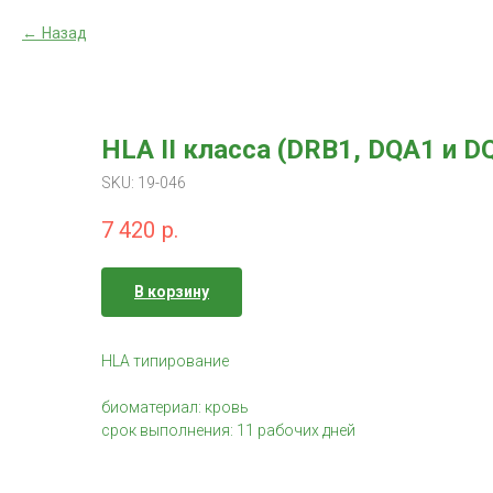
Назад
HLA II класса (DRB1, DQA1 и 
SKU:
19-046
7 420
р.
В корзину
HLA типирование
биоматериал: кровь
срок выполнения: 11 рабочих дней